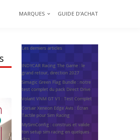
MARQUES
GUIDE D’ACHAT
Les derniers articles
s
INDYCAR Racing The Game : le
grand retour, direction 2027
Simagic Green Flag Bundle : notre
test complet du pack Direct Drive
Volant VNM GT V1 : Test Complet
Corsair Xeneon Edge Avis : Écran
Tactile pour Sim Racing
MySimConfig : construis et valide
ton setup sim racing en quelques
clics