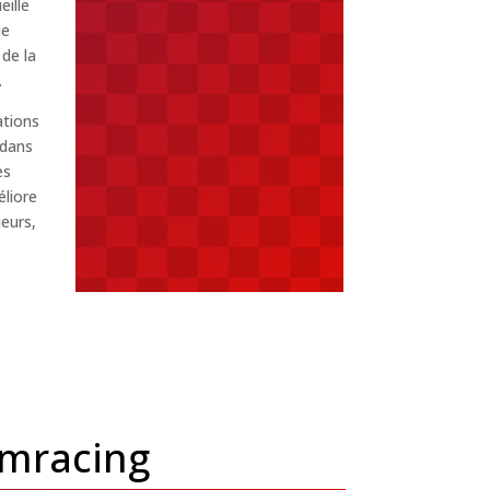
eille
ie
 de la
.
ations
 dans
es
éliore
ueurs,
imracing