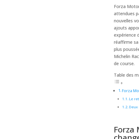
Forza Motors
attendues p
nouvelles vo
ajouts appor
expérience d
réaffirme sa
plus poussée
Michelin Rac
de course.
Table des m
Forza Mo
Le re
Deux 
Forza 
change