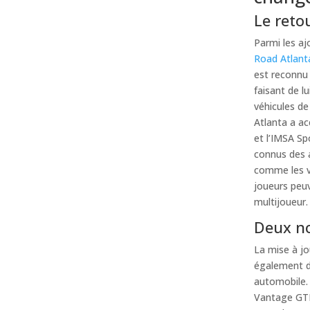
Le reto
Parmi les aj
Road Atlant
est reconnu
faisant de lu
véhicules de
Atlanta a ac
et l’IMSA Sp
connus des 
comme les vi
joueurs peuv
multijoueur.
Deux no
La mise à jo
également de
automobile. 
Vantage GTE