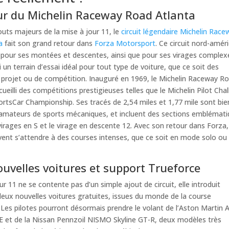
ur du Michelin Raceway Road Atlanta
outs majeurs de la mise à jour 11, le
circuit légendaire Michelin Race
a
fait son grand retour dans
Forza Motorsport
. Ce circuit nord-améri
 pour ses montées et descentes, ainsi que pour ses virages complex
i un terrain d’essai idéal pour tout type de voiture, que ce soit des
 projet ou de compétition. Inauguré en 1969, le Michelin Raceway R
cueilli des compétitions prestigieuses telles que le Michelin Pilot Cha
ortsCar Championship. Ses tracés de 2,54 miles et 1,77 mile sont bie
amateurs de sports mécaniques, et incluent des sections emblémati
rages en S et le virage en descente 12. Avec son retour dans Forza,
ent s’attendre à des courses intenses, que ce soit en mode solo ou
uvelles voitures et support Trueforce
ur 11 ne se contente pas d’un simple ajout de circuit, elle introduit
ux nouvelles voitures gratuites, issues du monde de la course
Les pilotes pourront désormais prendre le volant de l’Aston Martin
 et de la Nissan Pennzoil NISMO Skyline GT-R, deux modèles très