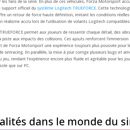
 les fans de la série. En plus de ces véhicules, Forza Motorsport accu
 support officiel du
système Logitech TRUEFORCE
. Cette technolog
fre un retour de force haute définition, imitant les conditions réelles
n réalisme accru lors de l’utilisation de volants Logitech compatibles
TRUEFORCE permet aux joueurs de ressentir chaque détail, des vibr
la piste aux impacts des collisions. Ces ajouts renforcent l’immersion
ant de Forza Motorsport une expérience toujours plus poussée pour l
e simracing. En parallèle, la mise à jour corrige plusieurs bugs et am
du jeu, rendant l’expérience encore plus fluide et agréable pour les jo
sole que sur PC.
ualités dans le monde du s