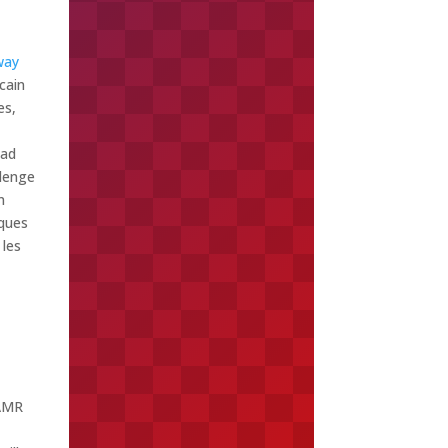
way
cain
es,
oad
llenge
n
ques
 les
 AMR