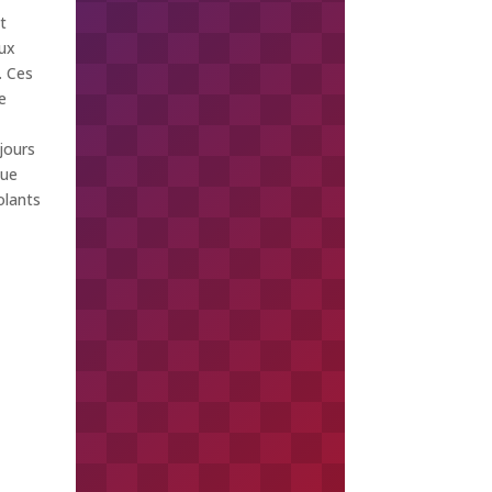
t
ux
. Ces
e
jours
que
olants