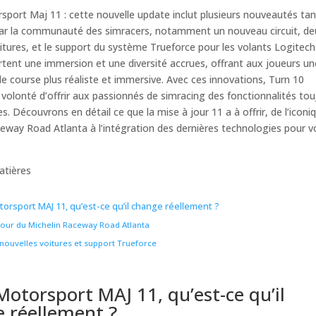
port Maj 11 : cette nouvelle update inclut plusieurs nouveautés tan
ar la communauté des simracers, notamment un nouveau circuit, de
itures, et le support du système Trueforce pour les volants Logitech
tent une immersion et une diversité accrues, offrant aux joueurs un
e course plus réaliste et immersive. Avec ces innovations, Turn 10
 volonté d’offrir aux passionnés de simracing des fonctionnalités tou
s. Découvrons en détail ce que la mise à jour 11 a à offrir, de l’iconi
eway Road Atlanta à l’intégration des dernières technologies pour v
atières
torsport MAJ 11, qu’est-ce qu’il change réellement ?
tour du Michelin Raceway Road Atlanta
nouvelles voitures et support Trueforce
Motorsport MAJ 11, qu’est-ce qu’il
 réellement ?