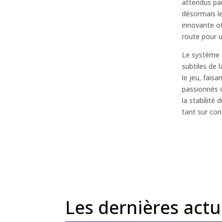
attendus par
désormais le
innovante of
route pour u
Le système 
subtiles de 
le jeu, fais
passionnés d
la stabilité 
tant sur con
Les dernières act