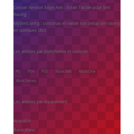
Corsair Xeneon Edge Avis : Écran Tactile pour Sim
Racing
MySimConfig : construis et valide ton setup sim racing
en quelques clics
Les articles par plateforme et console
PC
PS4
PS5
Xbox 360
Xbox One
Xbox Series
Les articles par équipement
Actualité
Bons plans