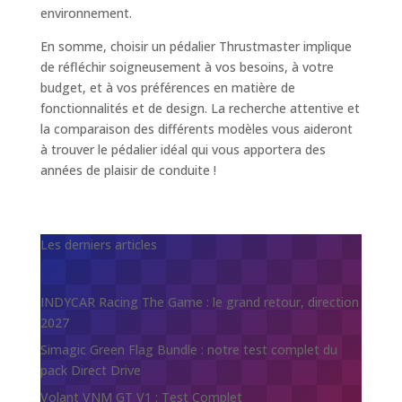
environnement.
En somme, choisir un pédalier Thrustmaster implique
de réfléchir soigneusement à vos besoins, à votre
budget, et à vos préférences en matière de
fonctionnalités et de design. La recherche attentive et
la comparaison des différents modèles vous aideront
à trouver le pédalier idéal qui vous apportera des
années de plaisir de conduite !
Les derniers articles
INDYCAR Racing The Game : le grand retour, direction
2027
Simagic Green Flag Bundle : notre test complet du
pack Direct Drive
Volant VNM GT V1 : Test Complet