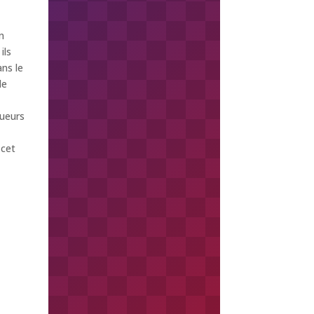
n
ils
ns le
de
oueurs
 cet