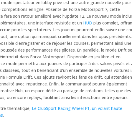
 mode spectateur en lobby privé est une autre grande nouvelle pour 
 compétitions en ligne. Absente de Forza Motorsport 7, cette
té fera son retour amélioré avec l’Update 12. Le nouveau mode inclu
lémentaires, une interface revisitée et un
HUD
plus complet, offra
crue pour les spectateurs. Les joueurs pourront enfin suivre une co
bout, une option qui manquait cruellement dans les opus précédents
a possible d’enregistrer et de rejouer les courses, permettant ainsi une
 poussée des performances des pilotes. En parallèle, le mode Drift s
introduit dans Forza Motorsport. Disponible en jeu libre et en
 ce mode permettra aux joueurs de participer à des salons privés et 
 classées, tout en bénéficiant d’un ensemble de nouvelles voitures 
rie Formula Drift. Ces ajouts raviront les fans de drift, qui attendaien
ionnalité avec impatience. Enfin, la communauté pourra également
Creative Hub, un espace dédié au partage de créations telles que des
os, ou encore replays, facilitant ainsi les interactions entre joueurs.
tre thématique,
Le ClubSport Racing Wheel F1, un volant haute
es
.