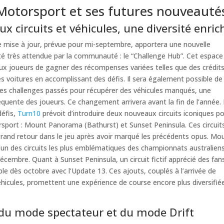
Motorsport et ses futures nouveauté
x circuits et véhicules, une diversité enric
e mise à jour, prévue pour mi-septembre, apportera une nouvelle
té très attendue par la communauté : le “Challenge Hub”. Cet espace
x joueurs de gagner des récompenses variées telles que des crédits
s voitures en accomplissant des défis. Il sera également possible de
des challenges passés pour récupérer des véhicules manqués, une
uente des joueurs. Ce changement arrivera avant la fin de l’année.
défis,
Turn10
prévoit d’introduire deux nouveaux circuits iconiques p
sport : Mount Panorama (Bathurst) et Sunset Peninsula. Ces circuit
grand retour dans le jeu après avoir marqué les précédents opus. Mo
un des circuits les plus emblématiques des championnats australiens
décembre. Quant à Sunset Peninsula, un circuit fictif apprécié des fans,
ble dès octobre avec l’Update 13. Ces ajouts, couplés à l’arrivée de
icules, promettent une expérience de course encore plus diversifié
du mode spectateur et du mode Drift