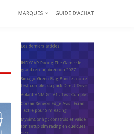
MARQUES
GUIDE D’ACHAT
Les derniers articles
INDYCAR Racing The Game : le
grand retour, direction 2027
Simagic Green Flag Bundle : notre
test complet du pack Direct Drive
Volant VNM GT V1 : Test Complet
Corsair Xeneon Edge Avis : Écran
Tactile pour Sim Racing
MySimConfig : construis et valide
ton setup sim racing en quelques
clics