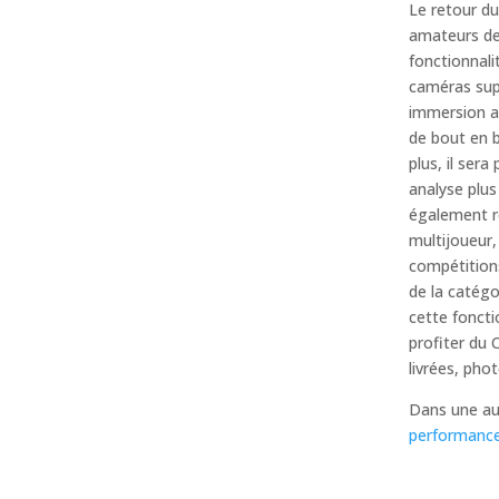
Le retour du
amateurs de
fonctionnali
caméras supp
immersion ac
de bout en 
plus, il ser
analyse plus
également ré
multijoueur,
compétitions
de la catégo
cette fonct
profiter du 
livrées, phot
Dans une au
performanc