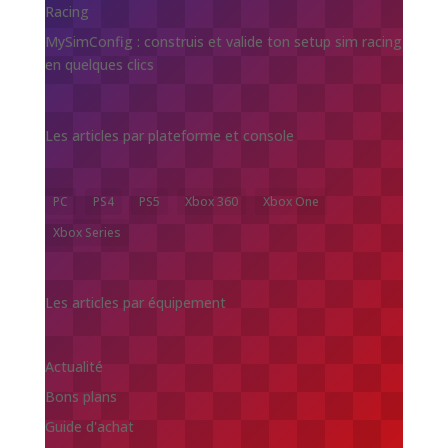
Racing
MySimConfig : construis et valide ton setup sim racing
en quelques clics
Les articles par plateforme et console
PC
PS4
PS5
Xbox 360
Xbox One
Xbox Series
Les articles par équipement
Actualité
Bons plans
Guide d'achat