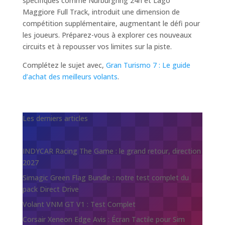
spécifiques comme Nürburgring 24h et Lago
Maggiore Full Track, introduit une dimension de
compétition supplémentaire, augmentant le défi pour
les joueurs. Préparez-vous à explorer ces nouveaux
circuits et à repousser vos limites sur la piste.
Complétez le sujet avec,
Gran Turismo 7 : Le guide
d’achat des meilleurs volants
.
Les derniers articles
INDYCAR Racing The Game : le grand retour, direction
2027
Simagic Green Flag Bundle : notre test complet du
pack Direct Drive
Volant VNM GT V1 : Test Complet
Corsair Xeneon Edge Avis : Écran Tactile pour Sim