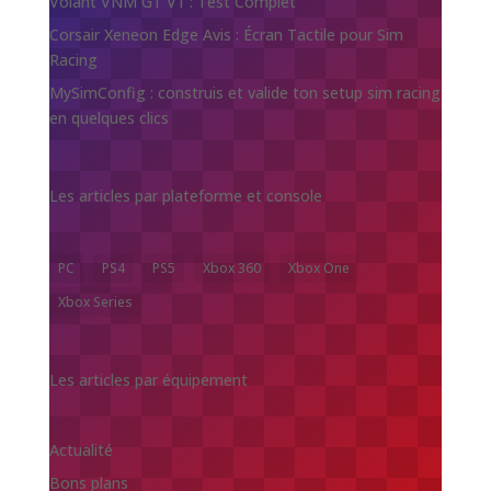
Volant VNM GT V1 : Test Complet
Corsair Xeneon Edge Avis : Écran Tactile pour Sim
Racing
MySimConfig : construis et valide ton setup sim racing
en quelques clics
Les articles par plateforme et console
PC
PS4
PS5
Xbox 360
Xbox One
Xbox Series
Les articles par équipement
Actualité
Bons plans