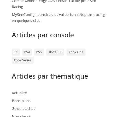
Corsair Xeneon Edge Avis : Écran Tactile pour Sim
Racing
MySimConfig : construis et valide ton setup sim racing
en quelques clics
Articles par console
PC
PS4
PS5
Xbox 360
Xbox One
Xbox Series
Articles par thématique
Actualité
Bons plans
Guide d'achat
Non classé