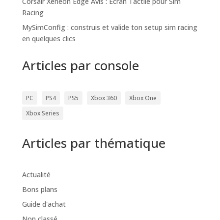
Corsair Xeneon Edge Avis : Écran Tactile pour Sim
Racing
MySimConfig : construis et valide ton setup sim racing
en quelques clics
Articles par console
PC
PS4
PS5
Xbox 360
Xbox One
Xbox Series
Articles par thématique
Actualité
Bons plans
Guide d'achat
Non classé