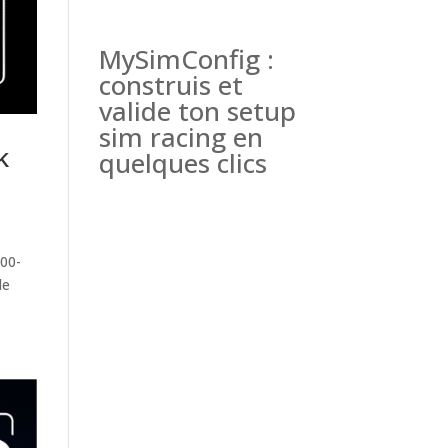
MySimConfig :
construis et
valide ton setup
sim racing en
k
quelques clics
200-
le