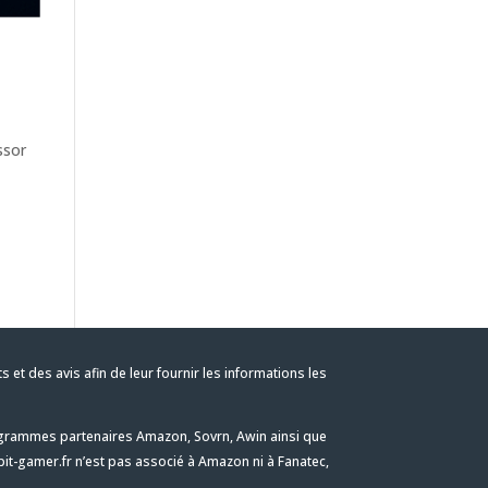
ssor
t des avis afin de leur fournir les informations les
programmes partenaires Amazon, Sovrn, Awin ainsi que
it-gamer.fr n’est pas associé à Amazon ni à Fanatec,