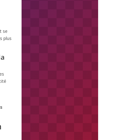
t se
s plus
la
es
ité
s
n