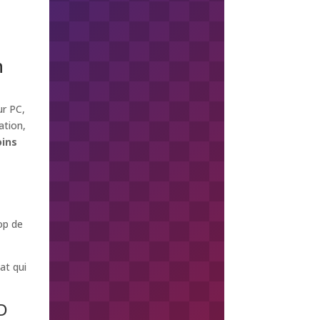
n
ur PC,
ation,
ins
op de
at qui
D