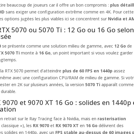
ire beaucoup de joueurs car il offre un bon compromis :
plus détail
 HD
sans exiger une configuration extrême comme en 4K. Pour cette
les options jugées les plus viables ici se concentrent sur
Nvidia et A
RTX 5070 ou 5070 Ti : 12 Go ou 16 Go selon
isée
0
se présente comme une solution milieu de gamme, avec
12 Go
de
X 5070 Ti
monte à
16 Go
, un point important si vous voulez garder 
ngtemps.
 la RTX 5070 permet d’atteindre
plus de 60 FPS en 1440p
assez
 même avec une configuration CPU/RAM de milieu de gamme. Si votr
rester en 2K sur plusieurs années, la version
5070 Ti
apparaît comme 
 durable.
9070 et 9070 XT 16 Go : solides en 1440p 
sation
 retrait sur le Ray Tracing face à Nvidia, mais en
rasterisation
 classique »), les
RX 9070
et
RX 9070 XT
en
16 Go
délivrent des
s solides en 1440p, avec un
FPS stable au-dessus de 60 images 