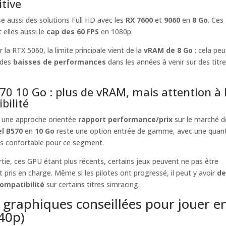
tive
 aussi des solutions Full HD avec les
RX 7600
et
9060
en
8 Go
. Ces
 elles aussi le
cap des 60 FPS
en 1080p.
a RTX 5060, la limite principale vient de la
vRAM de 8 Go
: cela peu
 des
baisses de performances
dans les années à venir sur des titre
570 10 Go : plus de vRAM, mais attention à 
bilité
e une approche orientée
rapport performance/prix
sur le marché d
el B570
en
10 Go
reste une option entrée de gamme, avec une quant
s confortable pour ce segment.
tie, ces GPU étant plus récents, certains jeux peuvent ne pas être
 pris en charge. Même si les pilotes ont progressé, il peut y avoir
de
ompatibilité
sur certains titres simracing.
 graphiques conseillées pour jouer e
40p)