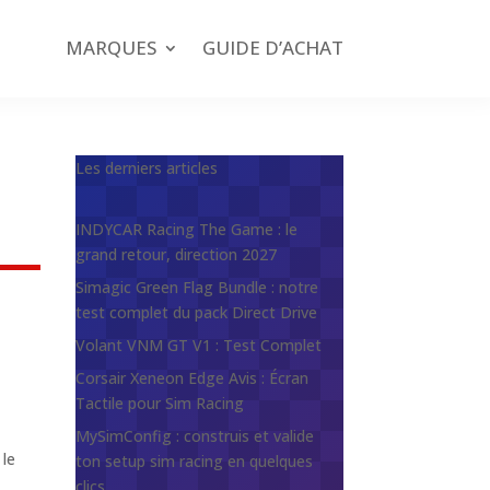
MARQUES
GUIDE D’ACHAT
Les derniers articles
INDYCAR Racing The Game : le
grand retour, direction 2027
Simagic Green Flag Bundle : notre
test complet du pack Direct Drive
Volant VNM GT V1 : Test Complet
Corsair Xeneon Edge Avis : Écran
Tactile pour Sim Racing
MySimConfig : construis et valide
 le
ton setup sim racing en quelques
clics