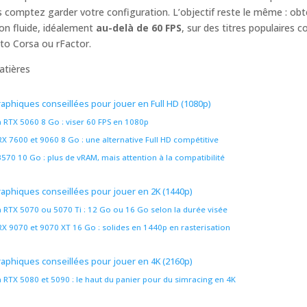
s comptez garder votre configuration. L’objectif reste le même : obt
on fluide, idéalement
au-delà de 60 FPS
, sur des titres populaires
to Corsa ou rFactor.
atières
raphiques conseillées pour jouer en Full HD (1080p)
a RTX 5060 8 Go : viser 60 FPS en 1080p
X 7600 et 9060 8 Go : une alternative Full HD compétitive
 B570 10 Go : plus de vRAM, mais attention à la compatibilité
raphiques conseillées pour jouer en 2K (1440p)
a RTX 5070 ou 5070 Ti : 12 Go ou 16 Go selon la durée visée
X 9070 et 9070 XT 16 Go : solides en 1440p en rasterisation
raphiques conseillées pour jouer en 4K (2160p)
a RTX 5080 et 5090 : le haut du panier pour du simracing en 4K