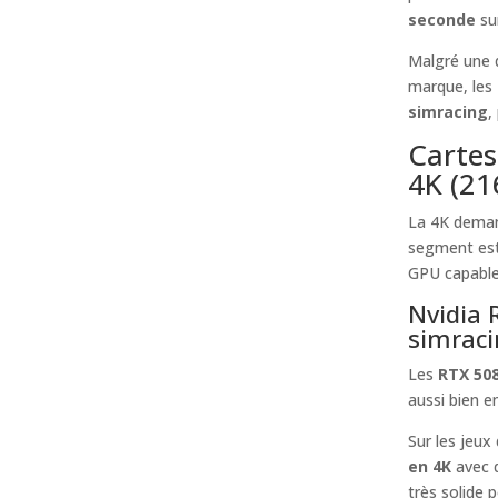
seconde
su
Malgré une d
marque, les
simracing
,
Cartes
4K (21
La 4K demand
segment est
GPU capable
Nvidia 
simraci
Les
RTX 50
aussi bien e
Sur les jeux
en 4K
avec 
très solide 