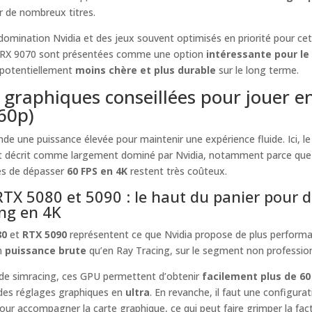
r de nombreux titres.
omination Nvidia et des jeux souvent optimisés en priorité pour ce
 RX 9070 sont présentées comme une option
intéressante pour le
 potentiellement
moins chère et plus durable
sur le long terme.
 graphiques conseillées pour jouer e
60p)
e une puissance élevée pour maintenir une expérience fluide. Ici, le
 décrit comme largement dominé par Nvidia, notamment parce que 
s de dépasser
60 FPS en 4K
restent très coûteux.
RTX 5080 et 5090 : le haut du panier pour 
ng en 4K
80
et
RTX 5090
représentent ce que Nvidia propose de plus performa
n
puissance brute
qu’en Ray Tracing, sur le segment non profession
 de simracing, ces GPU permettent d’obtenir
facilement plus de 60
des réglages graphiques en
ultra
. En revanche, il faut une configurat
pour accompagner la carte graphique, ce qui peut faire grimper la fac