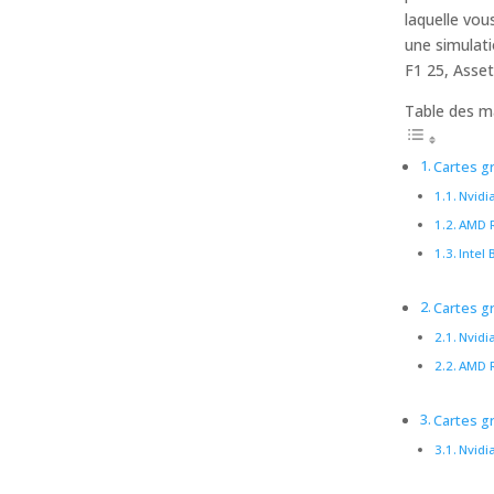
laquelle vou
une simulati
F1 25, Asset
Table des m
Cartes g
Nvidi
AMD R
Intel
Cartes g
Nvidi
AMD R
Cartes g
Nvidi