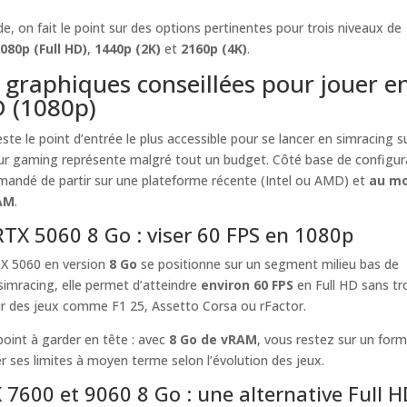
e, on fait le point sur des options pertinentes pour trois niveaux de
080p (Full HD)
,
1440p (2K)
et
2160p (4K)
.
 graphiques conseillées pour jouer e
D (1080p)
este le point d’entrée le plus accessible pour se lancer en simracing s
ur gaming représente malgré tout un budget. Côté base de configur
mandé de partir sur une plateforme récente (Intel ou AMD) et
au mo
AM
.
RTX 5060 8 Go : viser 60 FPS en 1080p
TX 5060 en version
8 Go
se positionne sur un segment milieu bas de
imracing, elle permet d’atteindre
environ 60 FPS
en Full HD sans tr
sur des jeux comme F1 25, Assetto Corsa ou rFactor.
 point à garder en tête : avec
8 Go de vRAM
, vous restez sur un form
 ses limites à moyen terme selon l’évolution des jeux.
7600 et 9060 8 Go : une alternative Full H