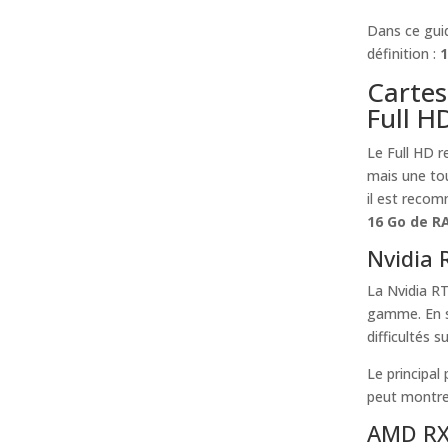
Dans ce guid
définition :
1
Cartes
Full H
Le Full HD r
mais une to
il est recom
16 Go de R
Nvidia 
La Nvidia R
gamme. En s
difficultés 
Le principal
peut montrer
AMD RX 