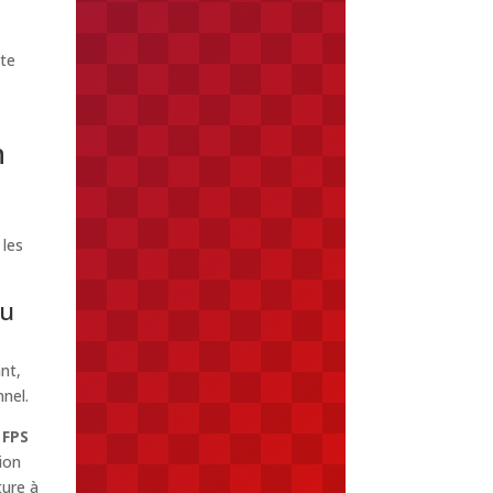
tte
n
les
du
nt,
nel.
 FPS
ion
ture à