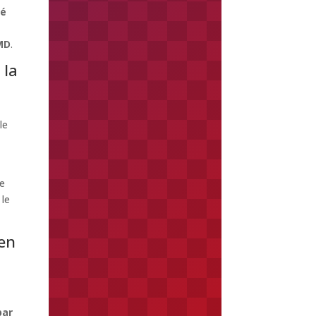
lé
MD
.
 la
le
e
le
en
par