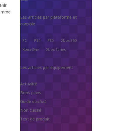
enir
 comme
Les articles par plateforme et
console
PC
PS4
PS5
Xbox 360
Xbox One
Xbox Series
Les articles par équipement
Actualité
Bons plans
Guide d'achat
Non classé
Test de produit