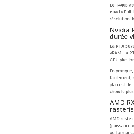
Le 1440p att
que le Full
résolution, 
Nvidia 
durée v
La
RTX 507
vRAM. La
RT
GPU plus lo
En pratique,
facilement,
plan est de 
choix le plus
AMD RX 
rasteri
AMD reste en
(puissance «
performance