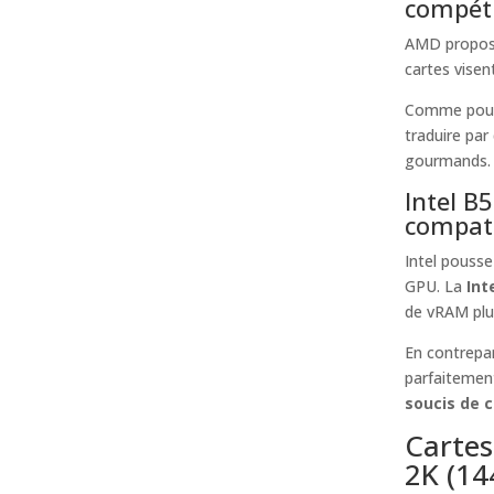
compéti
AMD propose
cartes visent
Comme pour l
traduire par
gourmands.
Intel B
compati
Intel pouss
GPU. La
Int
de vRAM plu
En contrepar
parfaitement
soucis de c
Cartes
2K (14