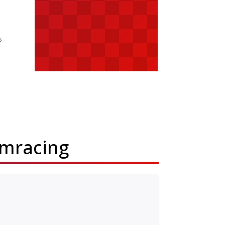
s
imracing