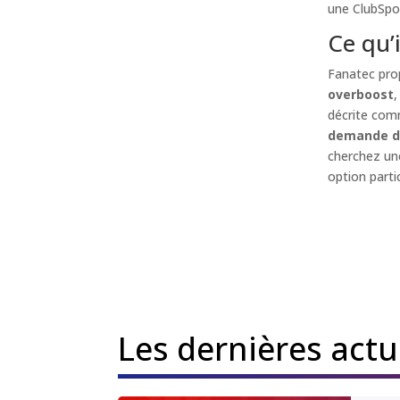
une ClubSp
Ce qu’
Fanatec prop
overboost
,
décrite comm
demande d
cherchez un
option parti
Les dernières act