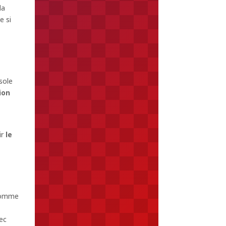
la
e si
sole
ion
ir
le
 comme
ec