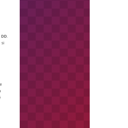
m DD
.
 si
re
a
é