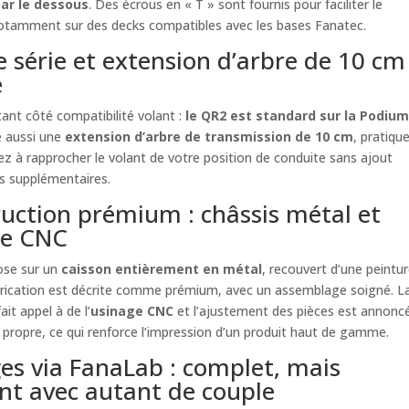
par le dessous
. Des écrous en « T » sont fournis pour faciliter le
tamment sur des decks compatibles avec les bases Fanatec.
 série et extension d’arbre de 10 cm
e
ant côté compatibilité volant :
le QR2 est standard sur la Podiu
e aussi une
extension d’arbre de transmission de 10 cm
, pratique
z à rapprocher le volant de votre position de conduite sans ajout
s supplémentaires.
uction prémium : châssis métal et
ge CNC
ose sur un
caisson entièrement en métal
, recouvert d’une peintu
abrication est décrite comme prémium, avec un assemblage soigné. L
it appel à de l’
usinage CNC
et l’ajustement des pièces est annonc
ropre, ce qui renforce l’impression d’un produit haut de gamme.
es via FanaLab : complet, mais
nt avec autant de couple