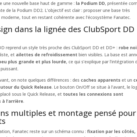
e une nouvelle base haut de gamme :
la Podium DD
, présentée c
te de la Podium DD2. L’objectif est clair : proposer une base très
t moderne, tout en restant cohérente avec l’écosystème Fanatec.
ign dans la lignée des ClubSport DD 
D reprend un style très proche des ClubSport DD et DD+ :
robe noi
iste, et
ailettes de refroidissement
bien visibles. La base est an
peu plus grande et plus lourde
, ce qui s’explique par l’intégration 
puissant.
avant, on note quelques différences : des
caches apparents
et un
c
autour du Quick Release
. Le bouton On/Off se situe à l’avant, le lo
placé sous le Quick Release, et
toutes les connexions sont
à l’arrière
.
ons multiples et montage pensé pour 
ts
llation, Fanatec reste sur un schéma connu :
fixation par les côtés,