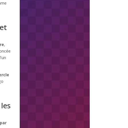
omme
et
re
,
noncée
d’un
ercle
go
les
 par