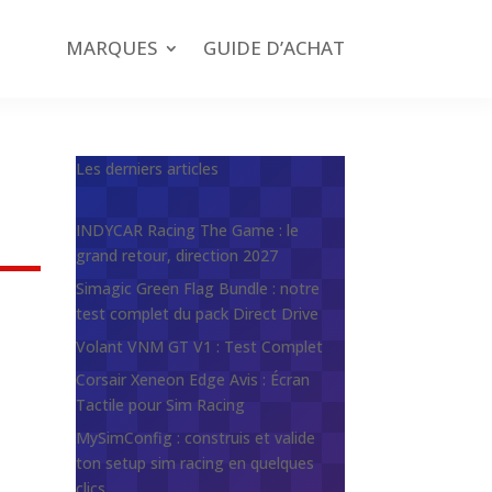
MARQUES
GUIDE D’ACHAT
Les derniers articles
INDYCAR Racing The Game : le
grand retour, direction 2027
Simagic Green Flag Bundle : notre
test complet du pack Direct Drive
Volant VNM GT V1 : Test Complet
Corsair Xeneon Edge Avis : Écran
Tactile pour Sim Racing
MySimConfig : construis et valide
ton setup sim racing en quelques
clics