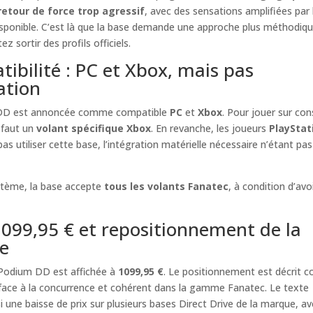
etour de force trop agressif
, avec des sensations amplifiées par 
sponible. C’est là que la base demande une approche plus méthodiqu
z sortir des profils officiels.
ibilité : PC et Xbox, mais pas
ation
DD est annoncée comme compatible
PC
et
Xbox
. Pour jouer sur con
l faut un
volant spécifique Xbox
. En revanche, les joueurs
PlayStat
as utiliser cette base, l’intégration matérielle nécessaire n’étant pas
tème, la base accepte
tous les volants Fanatec
, à condition d’avo
 1099,95 € et repositionnement de la
e
Podium DD est affichée à
1099,95 €
. Le positionnement est décrit
 face à la concurrence et cohérent dans la gamme Fanatec. Le texte
 une baisse de prix sur plusieurs bases Direct Drive de la marque, av