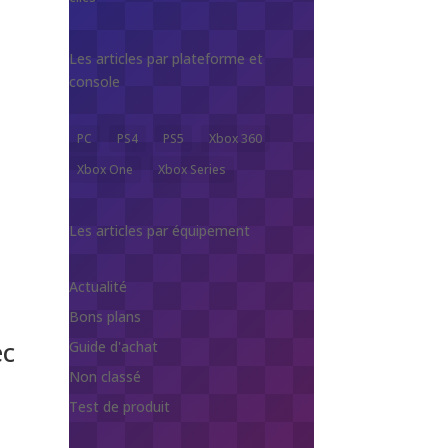
Les articles par plateforme et
console
PC
PS4
PS5
Xbox 360
Xbox One
Xbox Series
Les articles par équipement
Actualité
Bons plans
ec
Guide d'achat
Non classé
Test de produit