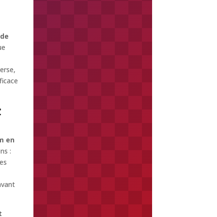
 de
ue
verse,
ficace
:
m en
ns :
ges
avant
t