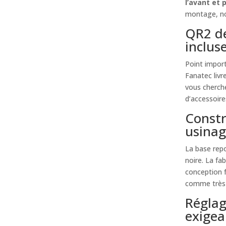
l’avant et 
montage, no
QR2 de
inclus
Point import
Fanatec livr
vous cherche
d’accessoire
Constr
usina
La base rep
noire. La f
conception fa
comme très p
Réglag
exigea