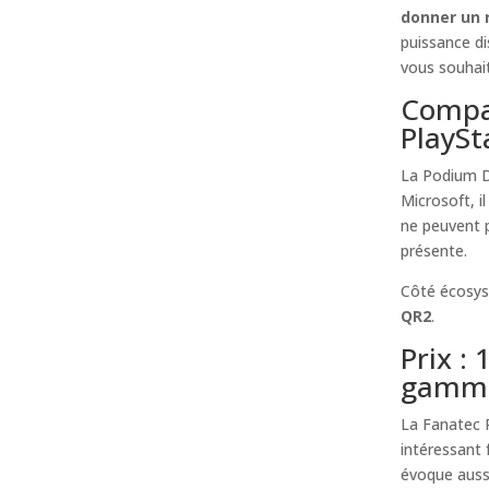
donner un r
puissance di
vous souhaite
Compat
PlaySt
La Podium 
Microsoft, i
ne peuvent p
présente.
Côté écosys
QR2
.
Prix :
gamm
La Fanatec 
intéressant
évoque aussi