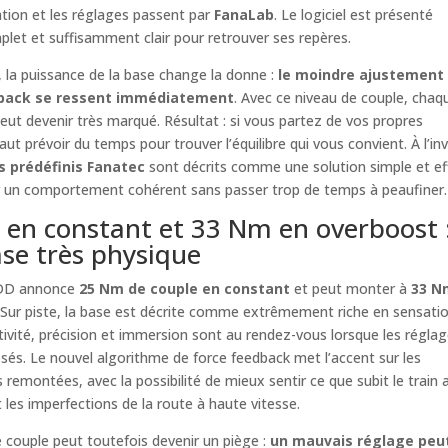
tion et les réglages passent par
FanaLab
. Le logiciel est présenté
et et suffisamment clair pour retrouver ses repères.
 la puissance de la base change la donne :
le moindre ajustement
back se ressent immédiatement
. Avec ce niveau de couple, chaq
ut devenir très marqué. Résultat : si vous partez de vos propres
faut prévoir du temps pour trouver l’équilibre qui vous convient. À l’in
s prédéfinis Fanatec
sont décrits comme une solution simple et ef
r un comportement cohérent sans passer trop de temps à peaufiner.
en constant et 33 Nm en overboost 
se très physique
DD annonce
25 Nm de couple en constant
et peut monter à
33 N
 Sur piste, la base est décrite comme extrêmement riche en sensatio
tivité, précision et immersion sont au rendez-vous lorsque les régla
sés. Le nouvel algorithme de force feedback met l’accent sur les
 remontées, avec la possibilité de mieux sentir ce que subit le train 
 les imperfections de la route à haute vitesse.
 couple peut toutefois devenir un piège :
un mauvais réglage peu