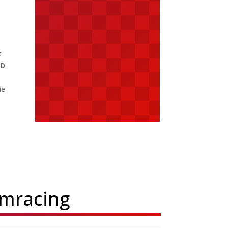
t
DD
ne
imracing