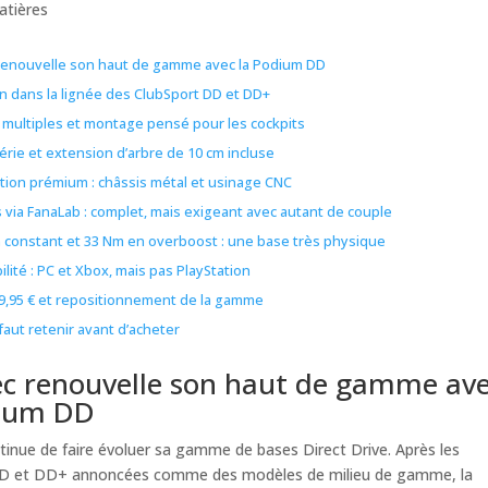
atières
renouvelle son haut de gamme avec la Podium DD
n dans la lignée des ClubSport DD et DD+
s multiples et montage pensé pour les cockpits
érie et extension d’arbre de 10 cm incluse
tion prémium : châssis métal et usinage CNC
 via FanaLab : complet, mais exigeant avec autant de couple
 constant et 33 Nm en overboost : une base très physique
lité : PC et Xbox, mais pas PlayStation
099,95 € et repositionnement de la gamme
 faut retenir avant d’acheter
c renouvelle son haut de gamme av
dium DD
inue de faire évoluer sa gamme de bases Direct Drive. Après les
D et DD+ annoncées comme des modèles de milieu de gamme, la