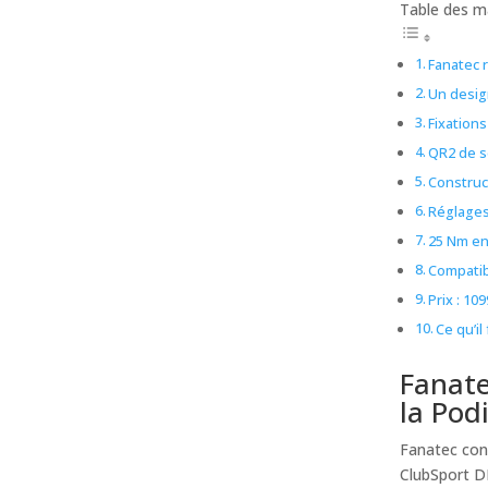
Table des m
Fanatec 
Un desig
Fixation
QR2 de s
Construc
Réglages
25 Nm en
Compatibi
Prix : 1
Ce qu’il
Fanate
la Po
Fanatec cont
ClubSport D