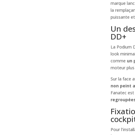
marque lanc
la remplaçan
puissante e
Un des
DD+
La Podium D
look minimal
comme
un 
moteur plus 
Sur la face 
non peint 
Fanatec est 
regroupées 
Fixati
cockpi
Pour l’insta