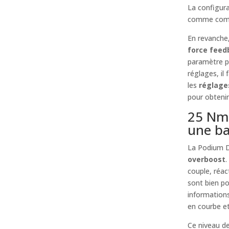
La configura
comme compl
En revanche,
force feed
paramètre pe
réglages, il 
les
réglage
pour obteni
25 Nm 
une ba
La Podium 
overboost
.
couple, réac
sont bien po
informations
en courbe et
Ce niveau de