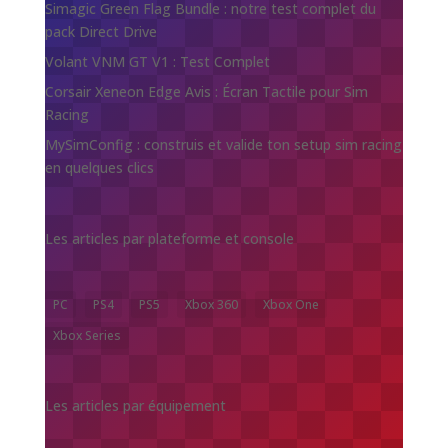
Simagic Green Flag Bundle : notre test complet du
pack Direct Drive
Volant VNM GT V1 : Test Complet
Corsair Xeneon Edge Avis : Écran Tactile pour Sim
Racing
MySimConfig : construis et valide ton setup sim racing
en quelques clics
Les articles par plateforme et console
PC
PS4
PS5
Xbox 360
Xbox One
Xbox Series
Les articles par équipement