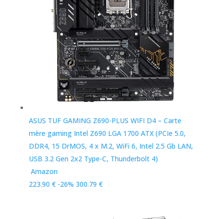
ASUS TUF GAMING Z690-PLUS WIFI D4 – Carte
mère gaming Intel Z690 LGA 1700 ATX (PCIe 5.0,
DDR4, 15 DrMOS, 4 x M.2, WiFi 6, Intel 2.5 Gb LAN,
USB 3.2 Gen 2x2 Type-C, Thunderbolt 4)
Amazon
223.90 €
-26%
300.79 €