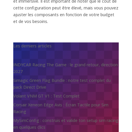
et immersive. Il est important de noter que le coût de
cette configuration peut être élevé, mais vous pouvez
ajuster les composants en fonction de votre budget
et de vos besoins.
Les derniers articles
INDYCAR Racing The Game : le grand retour, direction
2027
Simagic Green Flag Bundle : notre test complet du
pack Direct Drive
Volant VNM GT V1 : Test Complet
Corsair Xeneon Edge Avis : Écran Tactile pour Sim
Racing
MySimConfig : construis et valide ton setup sim racing
en quelques clics