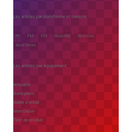
Les articles par plateforme et console
PC
PS4
PS5
Xbox 360
Xbox One
Xbox Series
Les articles par équipement
Actualité
Bons plans
Guide d'achat
Non classé
Test de produit