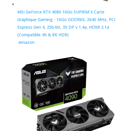
MSI GeForce RTX 4080 16Go SUPRIM X Carte
Graphique Gaming - 16Go GDDR6X, 2640 MHz, PCI
Express Gen 4, 256-bit, 3X DP v 1.4a, HDMI 2.1a
(Compatible 4K & 8K HDR)
Amazon