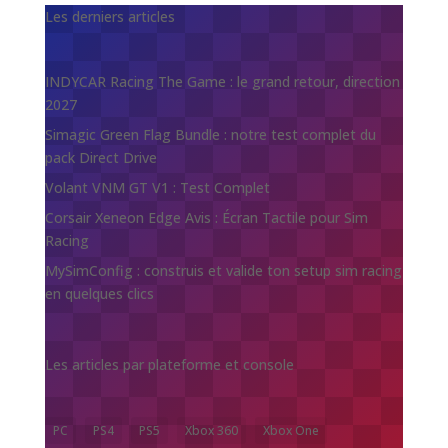
Les derniers articles
INDYCAR Racing The Game : le grand retour, direction
2027
Simagic Green Flag Bundle : notre test complet du
pack Direct Drive
Volant VNM GT V1 : Test Complet
Corsair Xeneon Edge Avis : Écran Tactile pour Sim
Racing
MySimConfig : construis et valide ton setup sim racing
en quelques clics
Les articles par plateforme et console
PC
PS4
PS5
Xbox 360
Xbox One