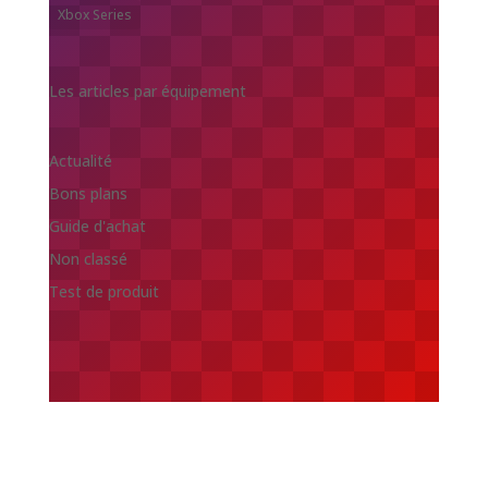
Xbox Series
Les articles par équipement
Actualité
Bons plans
Guide d'achat
Non classé
Test de produit