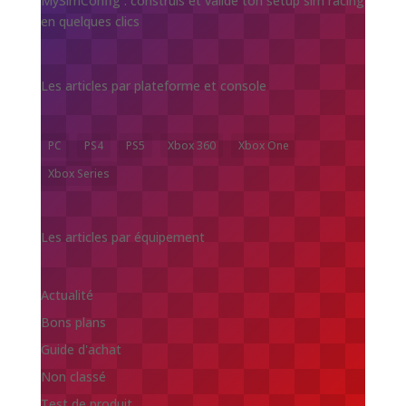
MySimConfig : construis et valide ton setup sim racing
en quelques clics
Les articles par plateforme et console
PC
PS4
PS5
Xbox 360
Xbox One
Xbox Series
Les articles par équipement
Actualité
Bons plans
Guide d'achat
Non classé
Test de produit