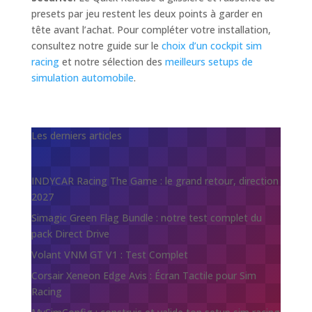
presets par jeu restent les deux points à garder en
tête avant l’achat. Pour compléter votre installation,
consultez notre guide sur le
choix d’un cockpit sim
racing
et notre sélection des
meilleurs setups de
simulation automobile
.
Les derniers articles
INDYCAR Racing The Game : le grand retour, direction
2027
Simagic Green Flag Bundle : notre test complet du
pack Direct Drive
Volant VNM GT V1 : Test Complet
Corsair Xeneon Edge Avis : Écran Tactile pour Sim
Racing