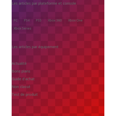
Les articles par plateforme et console
PC
PS4
PS5
Xbox 360
Xbox One
Xbox Series
Les articles par équipement
Actualité
Bons plans
Guide d'achat
Non classé
Test de produit