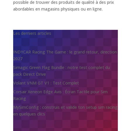
possible de trouver des produits de qualité à des prix
abordables en magasins physiques ou en ligne.
Les derniers articles
INDYCAR Racing The Game : le grand retour, direction
2027
Simagic Green Flag Bundle : notre test complet du
pack Direct Drive
Volant VNM GT V1 : Test Complet
Corsair Xeneon Edge Avis : Écran Tactile pour Sim
Racing
MySimConfig : construis et valide ton setup sim racing
en quelques clics