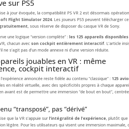
ive sur PS5
ise à jour évoquée, la compatibilité PS VR 2 est désormais opération
oft Flight Simulator 2024
. Les joueurs PS5 peuvent télécharger ce
gratuitement
, sous réserve de disposer du casque VR de Sony.
rve une logique “version complète” :
les 125 appareils disponibles
 VR, chacun avec
son cockpit entièrement interactif
. L’article ins
u’il ne s’agit pas d’un mode annexe ni d’une version réduite.
pareils jouables en VR : même
ence, cockpit interactif
 l’expérience annoncée reste fidèle au contenu “classique” :
125 avio
les en réalité virtuelle, avec des spécificités propres à chaque appareil
en avant est de permettre une immersion “de bout en bout”, centrée
enu “transposé”, pas “dérivé”
écise que la VR s’appuie sur
l’intégralité de l’expérience
, plutôt que
on légère. Pour les utilisateurs qui visent une immersion maximale, 