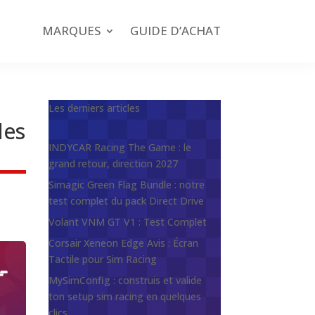
MARQUES
GUIDE D’ACHAT
Les derniers articles
les
INDYCAR Racing The Game : le
grand retour, direction 2027
Simagic Green Flag Bundle : notre
test complet du pack Direct Drive
Volant VNM GT V1 : Test Complet
Corsair Xeneon Edge Avis : Écran
Tactile pour Sim Racing
MySimConfig : construis et valide
ton setup sim racing en quelques
clics