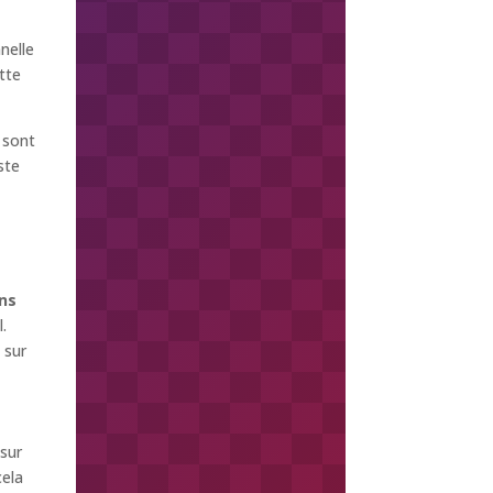
nelle
tte
sont
iste
ns
.
 sur
 sur
cela