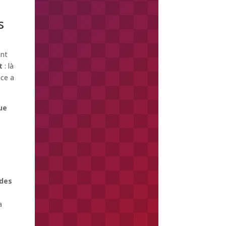
s
ant
t
: là
ace a
ue
des
a