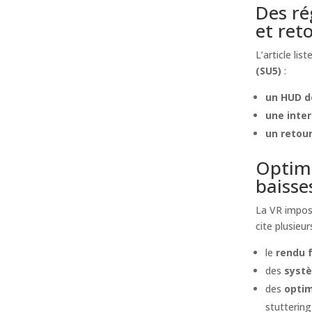
Des ré
et ret
L’article lis
(SU5)
:
un HUD d
une inte
un retou
Optimi
baisse
La VR impose
cite plusieur
le
rendu 
des
systè
des
optim
stutterin