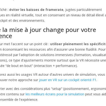
fiché :
éviter les baisses de framerate
, jugées particulièrement
es en réalité virtuelle, tout en conservant un niveau de détail élevé 
ckpit et des environnements.
 la mise à jour change pour votre
ence
ur met l’accent sur un point clé :
utiliser pleinement les spécifici
n économisant les ressources afin d’assurer une bonne fluidité. Pour
ntéressé par l’adoption de solutions immersives (formation, visualisa
ons), ce type d’ajustements montre surtout que la VR nécessite une
ée “de bout en bout” (interaction + performance).
orez aussi les usages VR autour d’autres univers de simulation, vous
ouver notre approche sur
jouer en VR sur un cockpit orienté F1
.
ter avec des considérations plus “setup” (positionnement, ergonomi
otre contenu sur
les meilleurs écrans pour la simulation
peut vous aid
’ensemble de l’expérience.