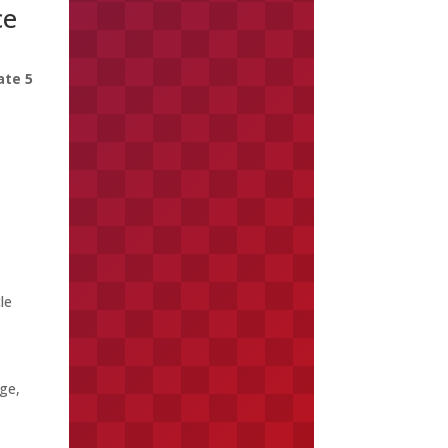
ce
ate 5
le
age,