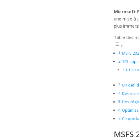
Microsoft 
une mise à j
plus immersi
Table des m
MSFS 2024
125 appar
Un co
Un défi 
Des inter
Des régla
Optimisat
Ce que l
MSFS 2