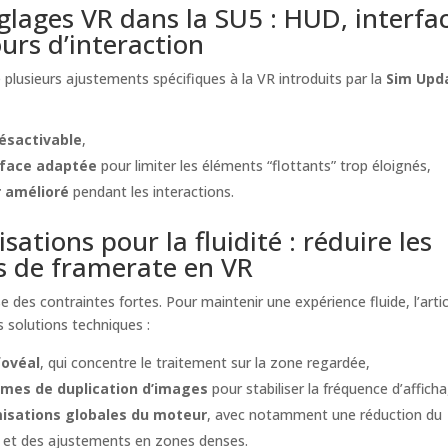
glages VR dans la SU5 : HUD, interfa
ours d’interaction
te plusieurs ajustements spécifiques à la VR introduits par la
Sim Upd
ésactivable
,
rface adaptée
pour limiter les éléments “flottants” trop éloignés,
r amélioré
pendant les interactions.
sations pour la fluidité : réduire les
s de framerate en VR
 des contraintes fortes. Pour maintenir une expérience fluide, l’artic
s solutions techniques :
fovéal
, qui concentre le traitement sur la zone regardée,
mes de duplication d’images
pour stabiliser la fréquence d’affich
isations globales du moteur
, avec notamment une réduction du
g et des ajustements en zones denses.