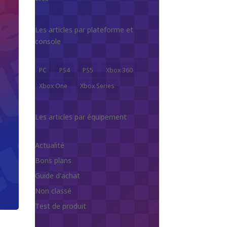
Les articles par plateforme et
console
PC
PS4
PS5
Xbox 360
Xbox One
Xbox Series
Les articles par équipement
Actualité
Bons plans
Guide d'achat
Non classé
Test de produit