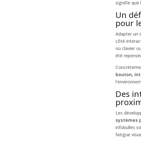
signifie que 
Un déf
pour l
Adapter un s
côté interac
où clavier 
été repensé
Concrètement
bouton, in
l’environne
Des in
proxim
Les développ
systèmes pl
infobulles s
fatigue visue