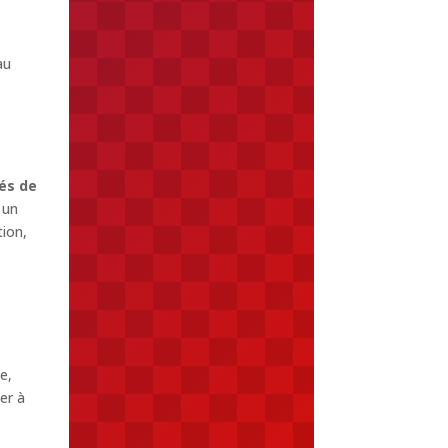
au
tés de
 un
tion,
e,
er à