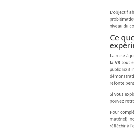
L’objectif af
problématiqu
niveau du co
Ce que
expéri
La mise à jo
la VR
tout e
public B2B i
démonstrati
refonte pens
Si vous expl
pouvez retr
Pour complé
matériel), n
réfléchir à l