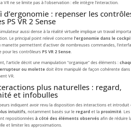
la VR ne se limite pas à l’observation : elle intègre l’interaction.
i d’ergonomie : repenser les contrôle
es PS VR 2 Sense
imulateur aussi dense à la réalité virtuelle implique un travail import
tion. Le principal point relevé concerne
l’ergonomie dans le cockpi
ou manette permettent d’activer de nombreuses commandes, l’interf
e pour les contrôleurs
PS VR 2 Sense
.
, l’article décrit une manipulation “organique” des éléments :
chaq
terrupteur ou molette
doit être manipulé de façon cohérente dans
ment VR.
teractions plus naturelles : regard,
ité et infobulles
eurs indiquent avoir revu la disposition des interactions et introduit
us intuitifs
, notamment basés sur le
regard
et la
proximité
. Les
ont repositionnées
à côté des éléments observés
afin de réduire l
lle et limiter les approximations.