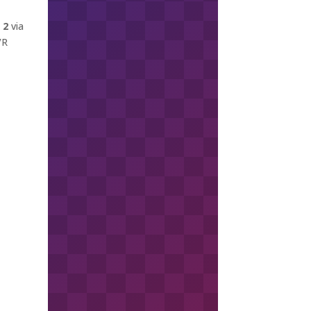
 2
via
VR