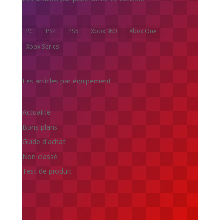
PC
PS4
PS5
Xbox 360
Xbox One
Xbox Series
Les articles par équipement
Actualité
Bons plans
Guide d'achat
Non classé
Test de produit