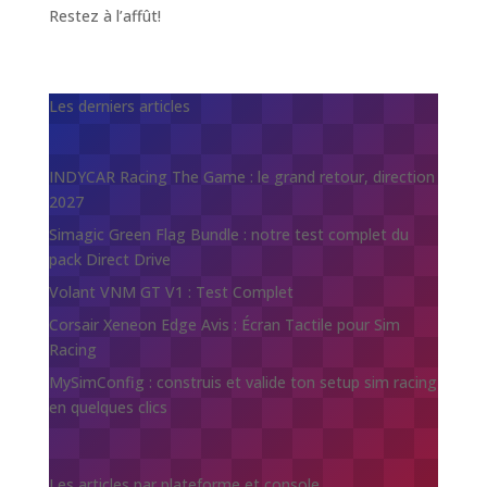
Restez à l’affût!
Les derniers articles
INDYCAR Racing The Game : le grand retour, direction
2027
Simagic Green Flag Bundle : notre test complet du
pack Direct Drive
Volant VNM GT V1 : Test Complet
Corsair Xeneon Edge Avis : Écran Tactile pour Sim
Racing
MySimConfig : construis et valide ton setup sim racing
en quelques clics
Les articles par plateforme et console