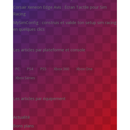
Corsair Xeneon Edge Avis : Écran Tactile pour Sim
Racing
MySimConfig : construis et valide ton setup sim racing
en quelques clics
Les articles par plateforme et console
PC
PS4
PS5
Xbox 360
Xbox One
Xbox Series
Les articles par équipement
Actualité
Bons plans