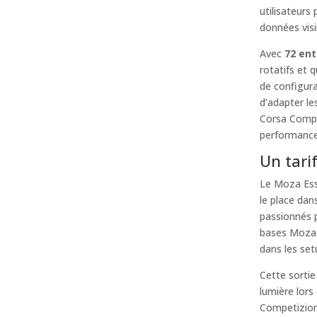
utilisateurs 
données visi
Avec
72 en
rotatifs et 
de configura
d’adapter le
Corsa Compet
performance
Un tari
Le Moza Ess
le place dan
passionnés p
bases Moza e
dans les set
Cette sortie
lumière lor
Competizione