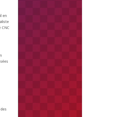
il en
aliste
né CNC
m
isées
 des