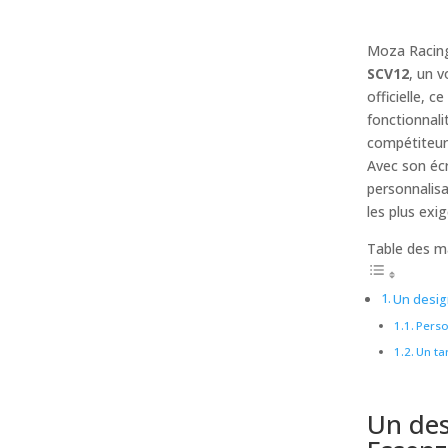
Moza Racin
SCV12
, un v
officielle, 
fonctionnal
compétiteur 
Avec son éc
personnalis
les plus exi
Table des m
Un desig
Perso
Un ta
Un des