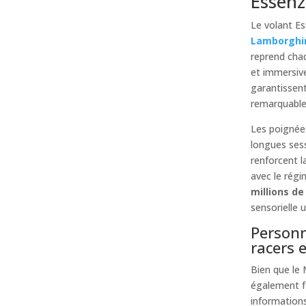
Essen
Le volant Es
Lamborghi
reprend cha
et immersive
garantissen
remarquable
Les poigné
longues ses
renforcent l
avec le régi
millions de
sensorielle 
Personn
racers 
Bien que le 
également fo
informations