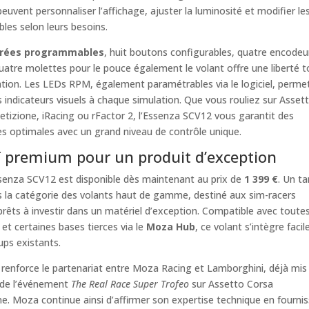
peuvent personnaliser l’affichage, ajuster la luminosité et modifier le
bles selon leurs besoins.
trées programmables
, huit boutons configurables, quatre encodeu
quatre molettes pour le pouce également le volant offre une liberté t
tion. Les LEDs RPM, également paramétrables via le logiciel, perme
s indicateurs visuels à chaque simulation. Que vous rouliez sur Asset
izione, iRacing ou rFactor 2, l’Essenza SCV12 vous garantit des
s optimales avec un grand niveau de contrôle unique.
f premium pour un produit d’exception
enza SCV12 est disponible dès maintenant au prix de
1 399 €
. Un tar
s la catégorie des volants haut de gamme, destiné aux sim-racers
rêts à investir dans un matériel d’exception. Compatible avec toutes
t certaines bases tierces via le
Moza Hub
, ce volant s’intègre faci
ups existants.
 renforce le partenariat entre Moza Racing et Lamborghini, déjà mis
s de l’événement
The Real Race Super Trofeo
sur Assetto Corsa
. Moza continue ainsi d’affirmer son expertise technique en fourni