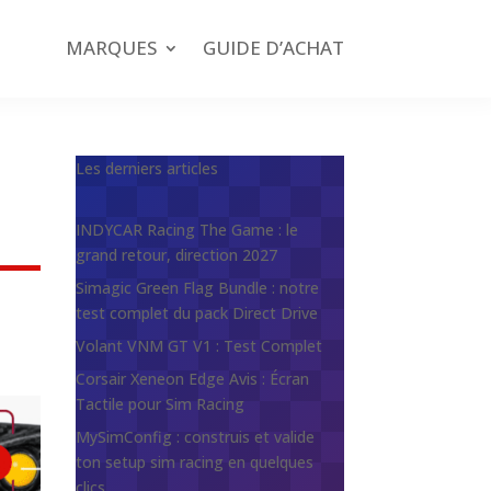
MARQUES
GUIDE D’ACHAT
Les derniers articles
INDYCAR Racing The Game : le
grand retour, direction 2027
Simagic Green Flag Bundle : notre
test complet du pack Direct Drive
Volant VNM GT V1 : Test Complet
Corsair Xeneon Edge Avis : Écran
Tactile pour Sim Racing
MySimConfig : construis et valide
ton setup sim racing en quelques
clics