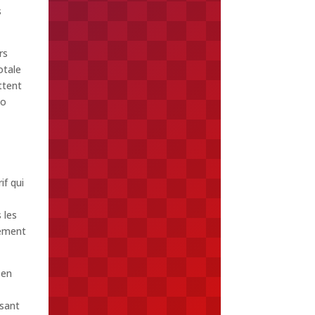
s
rs
otale
ttent
to
if qui
 les
lement
 en
ssant