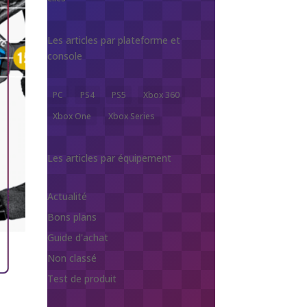
Les articles par plateforme et
console
PC
PS4
PS5
Xbox 360
Xbox One
Xbox Series
Les articles par équipement
Actualité
Bons plans
Guide d'achat
Non classé
Test de produit