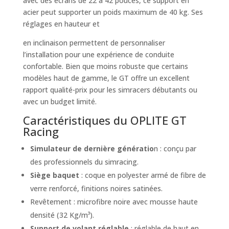
avec des écrans de 22 à 42 pouces, ce support en
acier peut supporter un poids maximum de 40 kg. Ses
réglages en hauteur et
en inclinaison permettent de personnaliser
l’installation pour une expérience de conduite
confortable. Bien que moins robuste que certains
modèles haut de gamme, le GT offre un excellent
rapport qualité-prix pour les simracers débutants ou
avec un budget limité.
Caractéristiques du OPLITE GT
Racing
Simulateur de dernière génératio
n : conçu par
des professionnels du simracing.
Siège baquet
: coque en polyester armé de fibre de
verre renforcé, finitions noires satinées.
Revêtement : microfibre noire avec mousse haute
densité (32 Kg/m³).
Support de volant réglable
: réglable de haut en