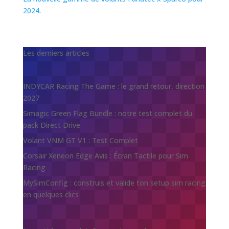
2024
.
Les derniers articles
INDYCAR Racing The Game : le grand retour, direction
2027
Simagic Green Flag Bundle : notre test complet du
pack Direct Drive
Volant VNM GT V1 : Test Complet
Corsair Xeneon Edge Avis : Écran Tactile pour Sim
Racing
MySimConfig : construis et valide ton setup sim racing
en quelques clics