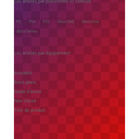
Les articles par plateforme et console
PC
PS4
PS5
Xbox 360
Xbox One
Xbox Series
Les articles par équipement
Actualité
Bons plans
Guide d'achat
Non classé
Test de produit