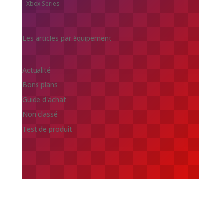
Xbox Series
Les articles par équipement
Actualité
Bons plans
Guide d'achat
Non classé
Test de produit