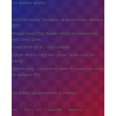
Les derniers articles
INDYCAR Racing The Game : le grand retour, direction
2027
Simagic Green Flag Bundle : notre test complet du
pack Direct Drive
Volant VNM GT V1 : Test Complet
Corsair Xeneon Edge Avis : Écran Tactile pour Sim
Racing
MySimConfig : construis et valide ton setup sim racing
en quelques clics
Les articles par plateforme et console
PC
PS4
PS5
Xbox 360
Xbox One